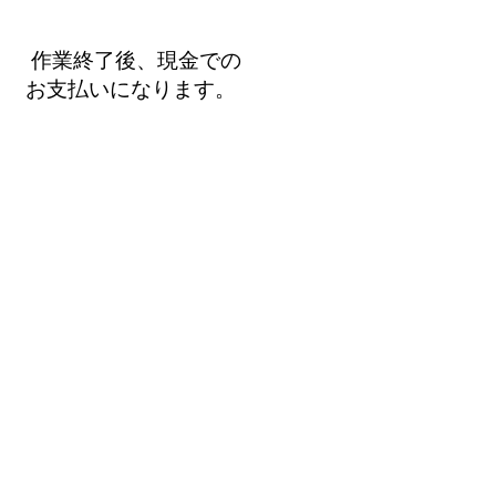
作業終了後、現金での
​お支払いになります。
た
あなたの
​困っ